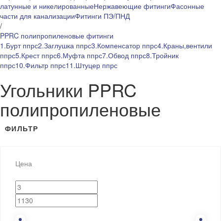
латунные и никелированные
Нержавеющие фитинги
Фасонные
части для канализации
Фитинги ПЭ/ПНД
/
PPRC полипропиленовые фитинги
1.Бурт ппрс
2.Заглушка ппрс
3.Компенсатор ппрс
4.Краны,вентили
ппрс
5.Крест ппрс
6.Муфта ппрс
7.Обвод ппрс
8.Тройник
ппрс
10.Фильтр ппрс
11.Штуцер ппрс
Угольники PPRC
полипропиленовые
ФИЛЬТР
Цена