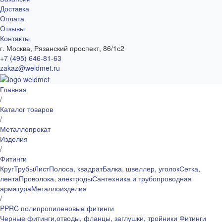
Доставка
Оплата
Отзывы
Контакты
г. Москва, Рязанский проспект, 86/1с2
+7 (495) 646-81-63
zakaz@weldmet.ru
Главная
/
Каталог товаров
/
Металлопрокат
Изделия
/
Фитинги
Круг
Трубы
Лист
Полоса, квадрат
Балка, швеллер, уголок
Сетка,
лента
Проволока, электроды
Сантехника и трубопроводная
арматура
Металлоизделия
/
PPRC полипропиленовые фитинги
Черные фитинги,отводы, фланцы, заглушки, тройники
Фитинги