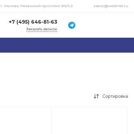
г. Москва, Рязанский проспект, 86/1с2
zakaz@weldmet.ru
+7 (495) 646-81-63
Заказать звонок
+7 (495) 646-81-63
г. Москва, Рязанский
проспект, 86/1с2
Пн-Пт: 09:00-18:00 Cб-Вс:
Выходной
zakaz@weldmet.ru
Сортировка