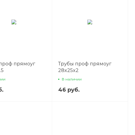
проф прямоуг
Трубы проф прямоуг
.5
28x25x2
чии
В наличии
б.
46 руб.